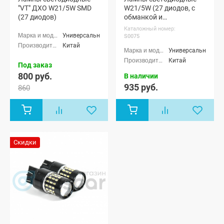
"VT" ДХО W21/5W SMD
W21/5W (27 диодов, с
(27 диодов)
обманкой и
вентилятором,
Каталожный номер:
оранжевые) (S0075)
Универсальные
S0075
Китай
Универсальные
Китай
Под заказ
800 руб.
В наличии
935 руб.
860
Скидки