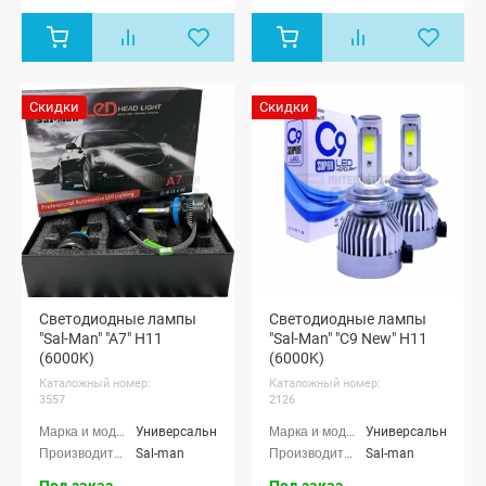
Скидки
Скидки
Светодиодные лампы
Светодиодные лампы
"Sal-Man" "A7" H11
"Sal-Man" "C9 New" H11
(6000K)
(6000K)
Каталожный номер:
Каталожный номер:
3557
2126
Универсальные
Универсальные
Sal-man
Sal-man
Под заказ
Под заказ