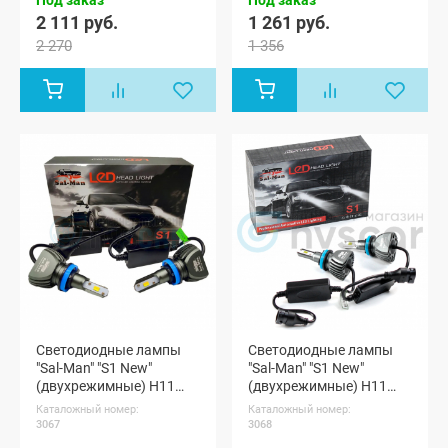
2 111 руб.
1 261 руб.
2 270
1 356
Светодиодные лампы
Светодиодные лампы
"Sal-Man" "S1 New"
"Sal-Man" "S1 New"
(двухрежимные) H11
(двухрежимные) H11
(3000/6000K)
(LIME/6000K)
Каталожный номер:
Каталожный номер:
3067
3068