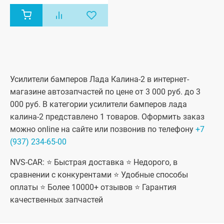
Лада Гранта
седан (ВАЗ
2190), Лада
Гранта
лифтбек
(ВАЗ 2191),
Лада Гранта
ФЛ седан,
Лада Гранта
ФЛ хэтчбек,
Усилители бамперов Лада Калина-2 в интернет-
Лада Гранта
магазине автозапчастей по цене от 3 000 руб. до 3
ФЛ
универсал,
000 руб. В категории усилители бамперов лада
Лада Гранта
калина-2 представлено 1 товаров. Оформить заказ
ФЛ лифтбек,
Лада Гранта
можно online на сайте или позвонив по телефону
+7
ФЛ Кросс
(937) 234-65-00
универсал,
Лада Гранта
ФЛ Спорт,
NVS-CAR: ⭐ Быстрая доставка ⭐ Недорого, в
Лада Гранта
сравнении с конкурентами ⭐ Удобные способы
ФЛ Драйв
Актив седан,
оплаты ⭐ Более 10000+ отзывов ⭐ Гарантия
Лада Гранта
ФЛ Драйв
качественных запчастей
Актив
лифтбек,
Datsun On-Do