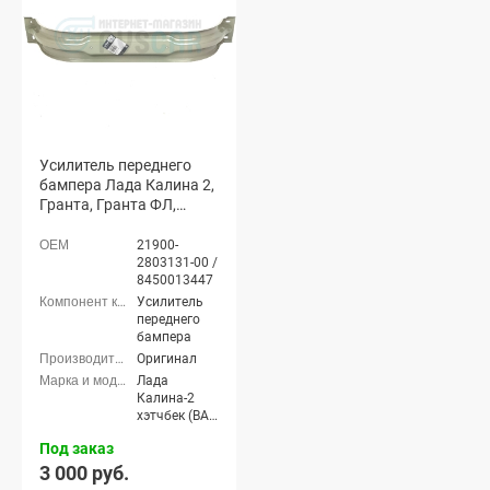
Усилитель переднего
бампера Лада Калина 2,
Гранта, Гранта ФЛ,
Датсун (катафорез)
(8450013447)
21900-
2803131-00 /
8450013447
Усилитель
переднего
бампера
Оригинал
Лада
Калина-2
хэтчбек (ВАЗ
2192), Лада
Под заказ
Калина-2
универсал
3 000 руб.
(ВАЗ 2194),