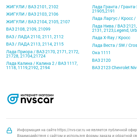
ЖИГУЛИ / ВАЗ 2101, 2102
Лада Гранта / Гранта-
21905,2191
ЖИГУЛИ / ВАЗ 2103, 2106
Лада Ларгус / Кросс /
ЖИГУЛИ / ВАЗ 2104, 2105, 2107
Лада Нива / ВАЗ 2121,
ВАЗ 2108, 2109, 21099
2131, 2123,Legend, Ur
ВАЗ / ЛАДА 2110, 2111, 2112
Лада X-Ray / Кросс
ВАЗ / ЛАДА 2113, 2114, 2115
Лада Веста / SW / Cro
Лада Приора / ВАЗ 2170, 2171, 2172,
Ока 1111
21728, 21704,21724
ВАЗ 2120
Лада Калина / Калина 2 / ВАЗ 1117,
1118, 1119,2192, 2194
ВАЗ 2123 Chevrolet Ni
Информация на сайте https://nvs-car.ru не является публичной оф
Взаимодействуя с сайтом и используя формы заказа и обратной св