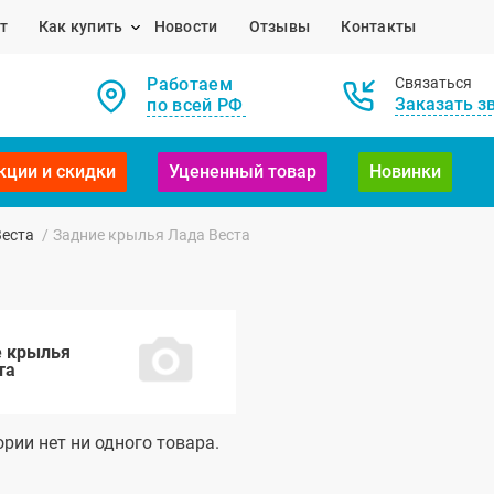
т
Как купить
Новости
Отзывы
Контакты
Работаем
Связаться
Заказать з
по всей РФ
кции и скидки
Уцененный товар
Новинки
Веста
/
Задние крылья Лада Веста
е крылья
та
ории нет ни одного товара.