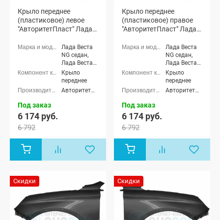
Крыло переднее
Крыло переднее
(пластиковое) левое
(пластиковое) правое
"АвторитетПласт" Лада
"АвторитетПласт" Лада
Веста седан, Веста СВ
Веста седан, Веста СВ
универсал
универсал
Лада Веста
Лада Веста
(неокрашенное)
(неокрашенное)
NG седан,
NG седан,
Лада Веста
Лада Веста
NG (SW)
NG (SW)
Крыло
Крыло
универсал,
универсал,
переднее
переднее
Лада Веста
Лада Веста
АвторитетПласт
АвторитетПласт
седан, Лада
седан, Лада
Веста (SW)
Веста (SW)
Под заказ
Под заказ
универсал
универсал
6 174 руб.
6 174 руб.
6 792
6 792
Скидки
Скидки