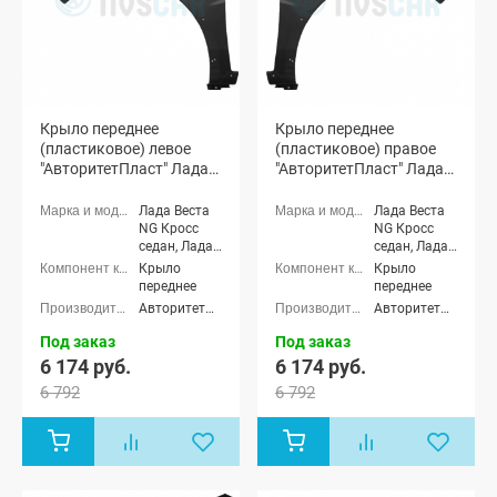
Крыло переднее
Крыло переднее
(пластиковое) левое
(пластиковое) правое
"АвторитетПласт" Лада
"АвторитетПласт" Лада
Веста Кросс, Веста СВ
Веста Кросс, Веста СВ
Кросс (неокрашенное)
Кросс (неокрашенное)
Лада Веста
Лада Веста
NG Кросс
NG Кросс
седан, Лада
седан, Лада
Веста NG
Веста NG
Крыло
Крыло
(SW) Кросс
(SW) Кросс
переднее
переднее
универсал,
универсал,
АвторитетПласт
АвторитетПласт
Лада Веста
Лада Веста
Кросс седан,
Кросс седан,
Под заказ
Под заказ
Лада Веста
Лада Веста
6 174 руб.
6 174 руб.
(SW) Кросс
(SW) Кросс
универсал
универсал
6 792
6 792