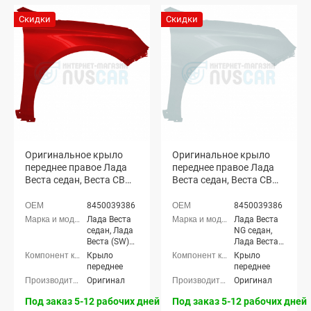
Скидки
Скидки
Оригинальное крыло
Оригинальное крыло
переднее правое Лада
переднее правое Лада
Веста седан, Веста СВ
Веста седан, Веста СВ
универсал (Сердолик
универсал (Ледниковый
195)
221)
8450039386
8450039386
Лада Веста
Лада Веста
седан, Лада
NG седан,
Веста (SW)
Лада Веста
универсал
NG (SW)
Крыло
Крыло
универсал,
переднее
переднее
Лада Веста
Оригинал
Оригинал
седан, Лада
Веста (SW)
Под заказ 5-12 рабочих дней
Под заказ 5-12 рабочих дней
универсал