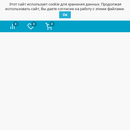
Этот сайт использует cookie для хранения данных. Продолжая
качественных запчастей
использовать сайт, Вы даете согласие на работу с этими файлами.
Ок
0
0
0
В начало страницы
Запчасти на ВАЗ / Лада
Информация
Контакты