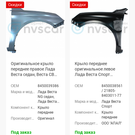
Скидки
Скидки
Оригинальное крыло
Крыло переднее
переднее правое Лада
оригинальное левое
Веста седан, Веста СВ
Лада Веста Спорт
универсал
(неокрашенное)
(неокрашенное)
8450039386
8450038561
/ 21805-
Лада Веста
8403011-77
NG седан,
Лада Веста
Лада Веста
NG (SW)
Спорт
Крыло
универсал,
переднее
Крыло
Лада Веста
переднее
Оригинал
седан, Лада
ООО "АПАЛ"
Веста (SW)
универсал
Под заказ
Под заказ