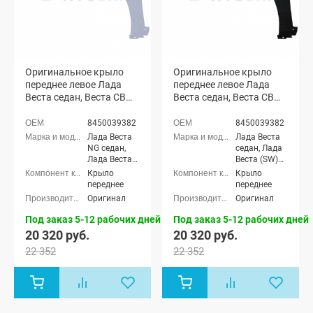
Оригинальное крыло
Оригинальное крыло
переднее левое Лада
переднее левое Лада
Веста седан, Веста СВ
Веста седан, Веста СВ
универсал (Платина
универсал (Черная
691)
жемчужина 676)
8450039382
8450039382
Лада Веста
Лада Веста
NG седан,
седан, Лада
Лада Веста
Веста (SW)
NG (SW)
универсал
Крыло
Крыло
универсал,
переднее
переднее
Лада Веста
Оригинал
Оригинал
седан, Лада
Веста (SW)
Под заказ 5-12 рабочих дней
Под заказ 5-12 рабочих дней
универсал
20 320 руб.
20 320 руб.
22 352
22 352