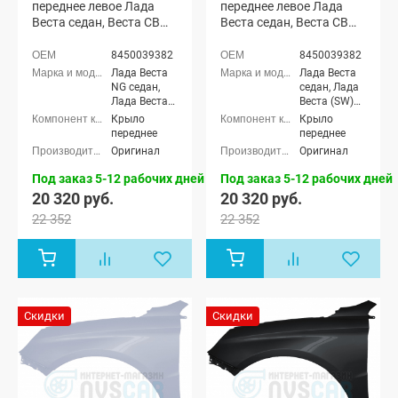
переднее левое Лада
переднее левое Лада
Веста седан, Веста СВ
Веста седан, Веста СВ
универсал (Ледниковый
универсал (Сердолик
221)
195)
8450039382
8450039382
Лада Веста
Лада Веста
NG седан,
седан, Лада
Лада Веста
Веста (SW)
NG (SW)
универсал
Крыло
Крыло
универсал,
переднее
переднее
Лада Веста
Оригинал
Оригинал
седан, Лада
Веста (SW)
Под заказ 5-12 рабочих дней
Под заказ 5-12 рабочих дней
универсал
20 320 руб.
20 320 руб.
22 352
22 352
Скидки
Скидки