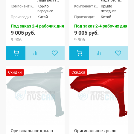
Лада Веста
Лада Веста
NG (SW)
NG (SW)
Крыло
Крыло
универсал,
универсал,
переднее
переднее
Лада Веста
Лада Веста
Китай
Китай
седан, Лада
седан, Лада
Веста (SW)
Веста (SW)
Под заказ 2-4 рабочих дня
Под заказ 2-4 рабочих дня
универсал
универсал
9 005 руб.
9 005 руб.
9 906
9 906
Скидки
Скидки
Оригинальное крыло
Оригинальное крыло