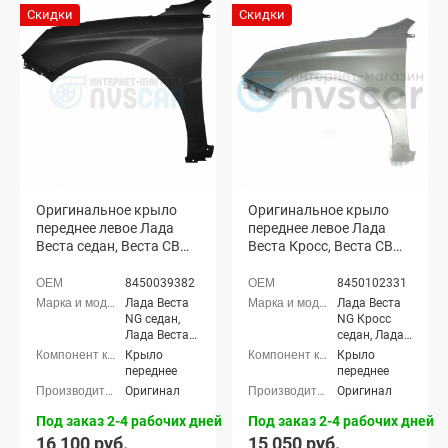
Скидки
Скидки
Оригинальное крыло
Оригинальное крыло
переднее левое Лада
переднее левое Лада
Веста седан, Веста СВ
Веста Кросс, Веста СВ
универсал
Кросс (неокрашенное)
(неокрашенное)
8450039382
8450102331
Лада Веста
Лада Веста
NG седан,
NG Кросс
Лада Веста
седан, Лада
NG (SW)
Веста NG
Крыло
Крыло
универсал,
(SW) Кросс
переднее
переднее
Лада Веста
универсал,
Оригинал
Оригинал
седан, Лада
Лада Веста
Веста (SW)
Кросс седан,
Под заказ 2-4 рабочих дней
Под заказ 2-4 рабочих дней
универсал
Лада Веста
16 100 руб.
15 050 руб.
(SW) Кросс