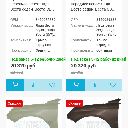
переднее левое Лада
переднее левое Лада
Веста седан, Веста СВ
Веста седан, Веста СВ
универсал (Дайвинг
универсал (Криптон
476)
372)
8450039382
8450039382
Лада Веста
Лада Веста
седан, Лада
седан, Лада
Веста (SW)
Веста (SW)
универсал
универсал
Крыло
Крыло
переднее
переднее
Оригинал
Оригинал
Под заказ 5-12 рабочих дней
Под заказ 5-12 рабочих дней
20 320 руб.
20 320 руб.
22 352
22 352
Скидки
Скидки