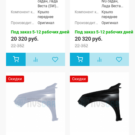
седан, Лада
NG седан,
Веста (SW)
Лада Веста
универсал
NG (SW)
Крыло
Крыло
универсал,
переднее
переднее
Лада Веста
Оригинал
Оригинал
седан, Лада
Веста (SW)
Под заказ 5-12 рабочих дней
Под заказ 5-12 рабочих дней
универсал
20 320 руб.
20 320 руб.
22 352
22 352
Скидки
Скидки