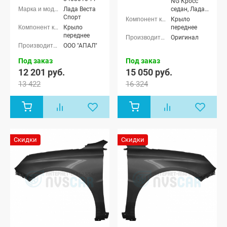
NG Кросс
Лада Веста
седан, Лада
Спорт
Веста NG
Крыло
(SW) Кросс
Крыло
переднее
универсал,
переднее
Оригинал
Лада Веста
ООО "АПАЛ"
Кросс седан,
Лада Веста
Под заказ
Под заказ
(SW) Кросс
12 201 руб.
15 050 руб.
универсал
13 422
16 324
Скидки
Скидки