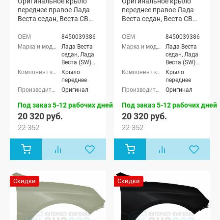
Оригинальное крыло
Оригинальное крыло
переднее правое Лада
переднее правое Лада
Веста седан, Веста СВ
Веста седан, Веста СВ
универсал (Дайвинг
универсал (Криптон
476)
372)
8450039386
8450039386
Лада Веста
Лада Веста
седан, Лада
седан, Лада
Веста (SW)
Веста (SW)
универсал
универсал
Крыло
Крыло
переднее
переднее
Оригинал
Оригинал
Под заказ 5-12 рабочих дней
Под заказ 5-12 рабочих дней
20 320 руб.
20 320 руб.
22 352
22 352
Скидки
Скидки