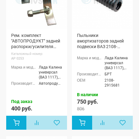
Рем. комплект
Пыльники
"АВТОПРОДУКТ" задней
амортизаторов задней
распорки/усилителя
подвески ВАЗ 2108-
задних стоек ВАЗ 2108-
21099, 2110-2112, 2113-
Каталожный номер:
15, Гранта, Калина,
2115, Приора, Калина,
Лада Калина
AP 0253
Приора, Датсун (AP
Гранта (2 шт.)
универсал
Лада Калина
(ВАЗ 1117),
0253)
универсал
Лада Калина
БРТ
(ВАЗ 1117),
седан (ВАЗ
2108-
Лада Калина
1118), Лада
Автопродукт (Autoproduct)
2915681
седан (ВАЗ
Калина
1118), Лада
хэтчбек (ВАЗ
В наличии
Калина
1119), Лада
750 руб.
Под заказ
хэтчбек (ВАЗ
Калина
1119), Лада
400 руб.
Спорт
806
Калина
хэтчбек,
Спорт
Лада
хэтчбек,
Калина-2
Лада
хэтчбек (ВАЗ
Калина-2
2192), Лада
хэтчбек (ВАЗ
Калина-2