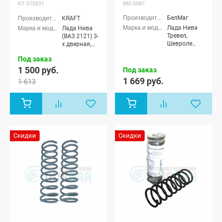
BM.0087
КТ 073531
БелМаг
KRAFT
Лада Нива
Лада Нива
Тревел,
(ВАЗ 2121) 3-
Шевроле
х дверная,
Нива (ВАЗ
Лада Нива
Под заказ
2123)
4x4 (ВАЗ
21213-214)
1 500 руб.
Под заказ
3-х дверная,
1 669 руб.
1 613
Лада Нива
4x4 (Урбан)
3-х дверная,
Лада Нива
(ВАЗ 2131) 5-
дверная,
Лада Нива
Скидки
Скидки
4x4 (Урбан)
5-дверная,
Лада Нива
Legend, Лада
Нива 4x4
Пикап