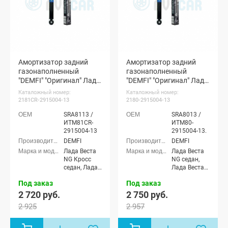
Амортизатор задний
Амортизатор задний
газонаполненный
газонаполненный
"DEMFI" "Оригинал" Лада
"DEMFI" "Оригинал" Лада
Веста Кросс, Веста NG
Веста, Веста NG (1 шт.)
Каталожный номер:
Каталожный номер:
Кросс (1 шт.)
2181CR-2915004-13
2180-2915004-13
SRA8113 /
SRA8013 /
ИТМ81CR-
ИТМ80-
2915004-13
2915004-13.
DEMFI
DEMFI
Лада Веста
Лада Веста
NG Кросс
NG седан,
седан, Лада
Лада Веста
Веста NG
NG (SW)
Под заказ
Под заказ
(SW) Кросс
универсал,
универсал,
Лада Веста
2 720 руб.
2 750 руб.
Лада Веста
седан, Лада
2 925
2 957
Кросс седан,
Веста (SW)
Лада Веста
универсал
(SW) Кросс