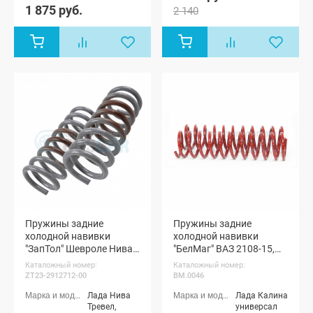
1 875 руб.
Do, Datsun
2 140
4x4 (Урбан)
универсал
Mi-Do
3-х дверная,
Лада Нива
(ВАЗ 2131) 5-
дверная,
Лада Нива
4x4 (Урбан)
5-дверная,
Лада Нива
Legend, Лада
Нива 4x4
Пикап
Пружины задние
Пружины задние
холодной навивки
холодной навивки
"ЗапТол" Шевроле Нива,
"БелМаг" ВАЗ 2108-15,
Нива Тревел
Гранта, Калина, Приора
Каталожный номер:
Каталожный номер:
(коричневая метка)
ZT23-2912712-00
BM.0046
Лада Нива
Лада Калина
Тревел,
универсал