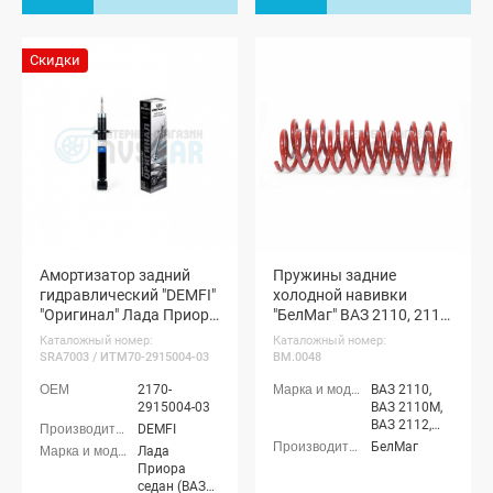
хэтчбек
Скидки
Амортизатор задний
Пружины задние
гидравлический "DEMFI"
холодной навивки
"Оригинал" Лада Приора
"БелМаг" ВАЗ 2110, 2112,
(1 шт.)
Лада Приора (2170,
Каталожный номер:
Каталожный номер:
2172)
SRA7003 / ИТМ70-2915004-03
BM.0048
2170-
ВАЗ 2110,
2915004-03
ВАЗ 2110М,
ВАЗ 2112,
DEMFI
ВАЗ 21123
БелМаг
Лада
(купэ), Лада
Приора
Приора
седан (ВАЗ