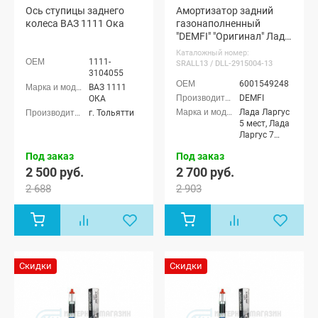
Ось ступицы заднего
Амортизатор задний
колеса ВАЗ 1111 Ока
газонаполненный
"DEMFI" "Оригинал" Лада
Ларгус (1 шт.)
Каталожный номер:
1111-
SRALL13 / DLL-2915004-13
3104055
6001549248
ВАЗ 1111
DEMFI
ОКА
Лада Ларгус
г. Тольятти
5 мест, Лада
Ларгус 7
мест
Под заказ
Под заказ
2 500 руб.
2 700 руб.
2 688
2 903
Скидки
Скидки