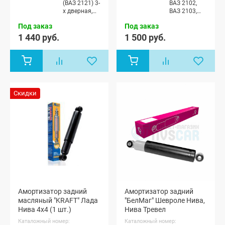
(ВАЗ 2121) 3-
ВАЗ 2102,
универсал,
х дверная,
ВАЗ 2103,
Лада Гранта
Лада Нива
ВАЗ 2104,
ФЛ лифтбек,
Под заказ
Под заказ
4x4 (ВАЗ
ВАЗ 2105,
Лада Гранта
21213-214)
ВАЗ 2106,
1 440 руб.
1 500 руб.
ФЛ Кросс
3-х дверная,
ВАЗ 2107
универсал,
Лада Нива
Datsun On-
(ВАЗ 2131) 5-
Do, Datsun
дверная
Mi-Do
Скидки
Амортизатор задний
Амортизатор задний
"БелМаг" Шевроле Нива,
масляный "KRAFT" Лада
Нива Тревел
Нива 4х4 (1 шт.)
Каталожный номер:
Каталожный номер: