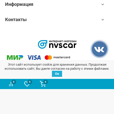
Информация
Контакты
Этот сайт использует cookie для хранения данных. Продолжая
использовать сайт, Вы даете согласие на работу с этими файлами.
Ок
Мы отвечаем за сохранность Ваших данных согласно закону
0
0
0
№152-ФЗ:
NVS-CAR - интернет-магазин автозапчастей для автомобилей Лада.
Широкий ассортимент оригинальных запасных частей для авто LADA
и ВАЗ в наличии и под заказ по доступным ценам. Быстрый подбор и
поиск оригинальных запчастей в каталоге на сайте. Доставка по всей