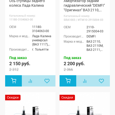
Ось ступицы заднего
Амортизатор задний
Лада Гранта
колеса Лада Калина
гидравлический "DEMFI"
ФЛ Кросс
"Оригинал" ВАЗ 2110,
универсал,
Datsun On-
2111, 2112 (1 шт.)
Каталожный номер:
Каталожный номер:
Do, Datsun
11180-3104063-00
SRA1003 / ИТМ10-2915004-03
Mi-Do
11180-
2110-
3104063-00
2915004-03
Лада Калина
DEMFI
универсал
ВАЗ 2110,
(ВАЗ 1117),
ВАЗ 2110М,
Лада Калина
г. Тольятти
ВАЗ 2111,
седан (ВАЗ
ВАЗ 2112,
1118), Лада
Под заказ
Под заказ
ВАЗ 21123
Калина
(купэ)
2 150 руб.
2 200 руб.
хэтчбек (ВАЗ
2 312
2 366
1119), Лада
Калина
Спорт
хэтчбек
Скидки
Скидки