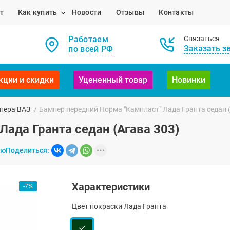
т
Как купить
Новости
Отзывы
Контакты
Работаем
Связаться
Заказать з
по всей РФ
кции и скидки
Уцененный товар
Новинки
пера ВАЗ
/
Бампер передний Норма "Кампласт" Лада Гранта седан 
ада Гранта седан (Агава 303)
ию
Поделиться:
Характеристики
-7%
Цвет покраски Лада Гранта