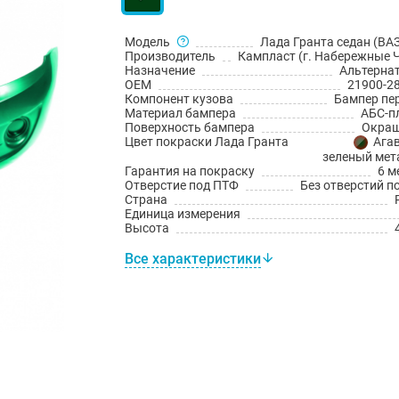
Модель
Лада Гранта седан (ВАЗ
Производитель
Кампласт (г. Набережные 
Назначение
Альтерна
OEM
21900-2
Компонент кузова
Бампер пе
Материал бампера
АБС-п
Поверхность бампера
Окраш
Цвет покраски Лада Гранта
Агав
зеленый мет
Гарантия на покраску
6 м
Отверстие под ПТФ
Без отверстий п
Страна
Единица измерения
Высота
Все характеристики