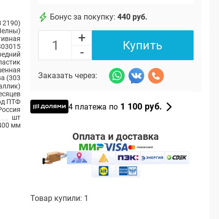
Бонус за покупку:
440 руб.
 2190)
Челны)
+
тивная
Купить
803015
-
редний
ластик
енная
Заказать через:
а (303
аллик)
есяцев
од ПТФ
1 100 руб.
4 платежа по
Россия
шт
400 мм
Оплата и доставка
Товар купили: 1