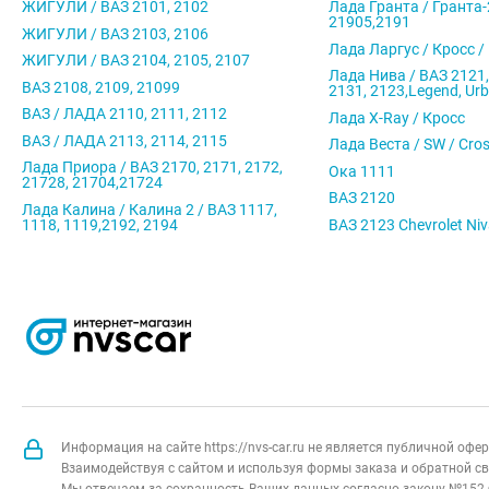
ЖИГУЛИ / ВАЗ 2101, 2102
Лада Гранта / Гранта-
21905,2191
ЖИГУЛИ / ВАЗ 2103, 2106
Лада Ларгус / Кросс /
ЖИГУЛИ / ВАЗ 2104, 2105, 2107
Лада Нива / ВАЗ 2121,
ВАЗ 2108, 2109, 21099
2131, 2123,Legend, Ur
ВАЗ / ЛАДА 2110, 2111, 2112
Лада X-Ray / Кросс
ВАЗ / ЛАДА 2113, 2114, 2115
Лада Веста / SW / Cro
Лада Приора / ВАЗ 2170, 2171, 2172,
Ока 1111
21728, 21704,21724
ВАЗ 2120
Лада Калина / Калина 2 / ВАЗ 1117,
1118, 1119,2192, 2194
ВАЗ 2123 Chevrolet Ni
Информация на сайте https://nvs-car.ru не является публичной оф
Взаимодействуя с сайтом и используя формы заказа и обратной св