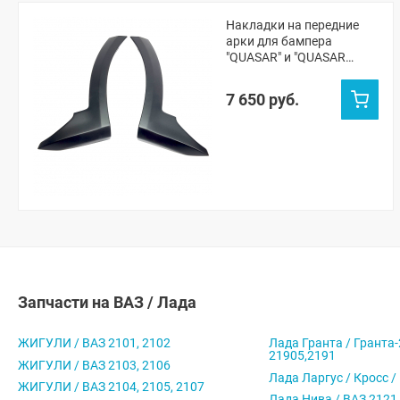
Накладки на передние
арки для бампера
"QUASAR" и "QUASAR
ROMB" Лада Веста Кросс,
СВ Кросс (черные
7 650 руб.
матовые)
Запчасти на ВАЗ / Лада
ЖИГУЛИ / ВАЗ 2101, 2102
Лада Гранта / Гранта-
21905,2191
ЖИГУЛИ / ВАЗ 2103, 2106
Лада Ларгус / Кросс /
ЖИГУЛИ / ВАЗ 2104, 2105, 2107
Лада Нива / ВАЗ 2121,