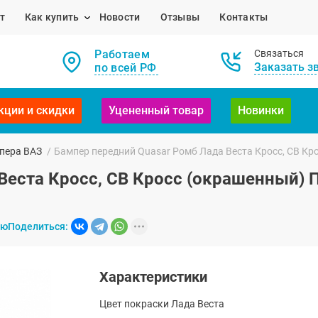
т
Как купить
Новости
Отзывы
Контакты
Работаем
Связаться
Заказать з
по всей РФ
кции и скидки
Уцененный товар
Новинки
пера ВАЗ
/
Бампер передний Quasar Ромб Лада Веста Кросс, СВ Кр
Веста Кросс, СВ Кросс (окрашенный) 
ию
Поделиться:
Характеристики
Цвет покраски Лада Веста