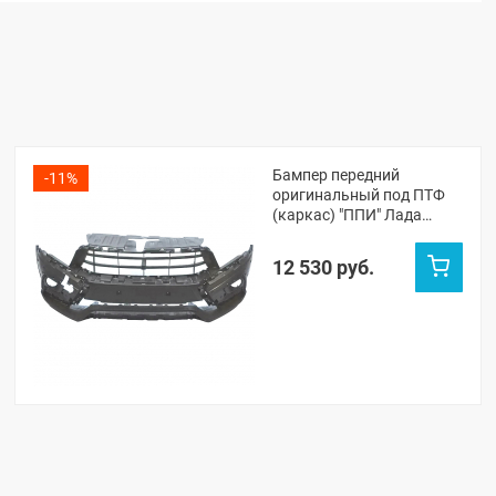
Бампер передний
-11%
оригинальный под ПТФ
(каркас) "ППИ" Лада
Веста Кросс, СВ Кросс
(неокрашенный)
12 530 руб.
(8450033685)