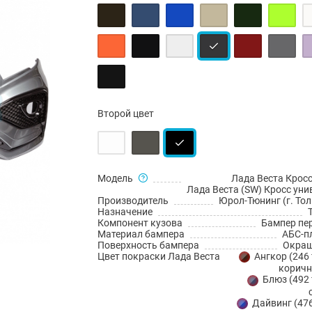
Второй цвет
Модель
Лада Веста Кросс
Лада Веста (SW) Кросс уни
Производитель
Юрол-Тюнинг (г. Тол
Назначение
Компонент кузова
Бампер пе
Материал бампера
АБС-п
Поверхность бампера
Окраш
Цвет покраски Лада Веста
Ангкор (246
коричн
Блюз (492 
Дайвинг (476