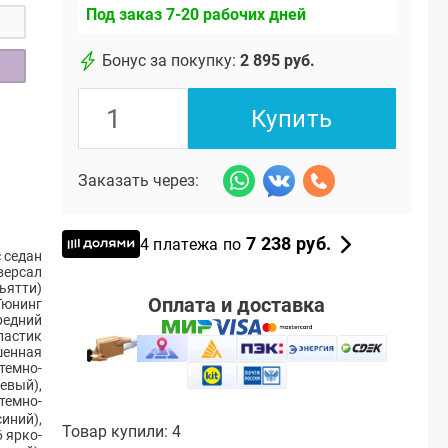
Под заказ 7-20 рабочих дней
Бонус за покупку:
2 895 руб.
Купить
Заказать через:
7 238 руб.
4 платежа по
 седан
версал
ьятти)
Оплата и доставка
Тюнинг
редний
ластик
енная
 темно-
евый)
,
темно-
синий)
,
Товар купили: 4
 ярко-