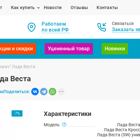
т
Как купить
Новости
Отзывы
Контакты
Работаем
Связаться
Заказать з
по всей РФ
кции и скидки
Уцененный товар
Новинки
ржач" Лада Веста
да Веста
ию
Поделиться:
Характеристики
-7%
Модель
Лада Веста
Лада Веста Кросс
Лада Веста (SW) уни