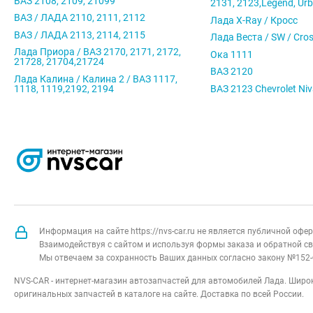
ВАЗ 2108, 2109, 21099
2131, 2123,Legend, Ur
ВАЗ / ЛАДА 2110, 2111, 2112
Лада X-Ray / Кросс
ВАЗ / ЛАДА 2113, 2114, 2115
Лада Веста / SW / Cro
Лада Приора / ВАЗ 2170, 2171, 2172,
Ока 1111
21728, 21704,21724
ВАЗ 2120
Лада Калина / Калина 2 / ВАЗ 1117,
1118, 1119,2192, 2194
ВАЗ 2123 Chevrolet Ni
Информация на сайте https://nvs-car.ru не является публичной оф
Взаимодействуя с сайтом и используя формы заказа и обратной св
Мы отвечаем за сохранность Ваших данных согласно закону №152-
NVS-CAR - интернет-магазин автозапчастей для автомобилей Лада. Широк
оригинальных запчастей в каталоге на сайте. Доставка по всей России.