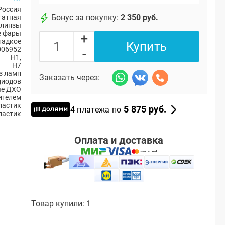
Россия
Бонус за покупку:
2 350 руб.
атная
 линзы
е фары
+
ладкое
Купить
006952
-
H1,
H7
з ламп
Заказать через:
диодов
ые ДХО
ителем
ластик
5 875 руб.
4 платежа по
ластик
Оплата и доставка
Товар купили: 1