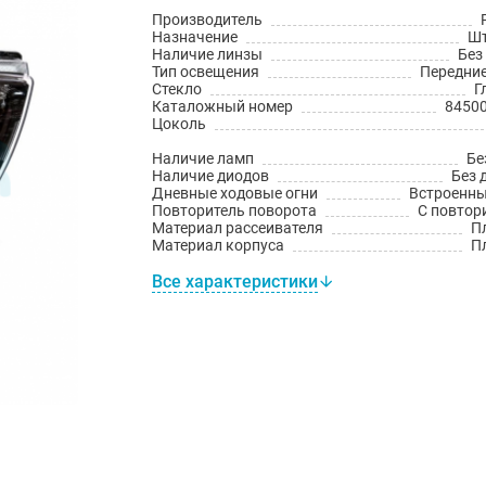
Производитель
Назначение
Шт
Наличие линзы
Без
Тип освещения
Передни
Стекло
Г
Каталожный номер
8450
Цоколь
Наличие ламп
Бе
Наличие диодов
Без 
Дневные ходовые огни
Встроенн
Повторитель поворота
С повтор
Материал рассеивателя
П
Материал корпуса
П
Все характеристики