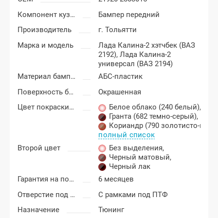
Компонент кузова
Бампер передний
Производитель
г. Тольятти
Марка и модель
Лада Калина-2 хэтчбек (ВАЗ
2192),
Лада Калина-2
универсал (ВАЗ 2194)
Материал бампера
АБС-пластик
Поверхность бампера
Окрашенная
Цвет покраски Лада Калина-2
Белое облако (240 белый)
,
Гранта (682 темно-серый)
,
Кориандр (790 золотисто-кор
полный список
Второй цвет
Без выделения
,
Черный матовый
,
Черный лак
Гарантия на покраску
6 месяцев
Отверстие под ПТФ
С рамками под ПТФ
Назначение
Тюнинг