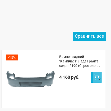
Бампер задний
-15%
"Кампласт" Лада Гранта
седан 2190 (Серое олово
607)
4 160 руб.