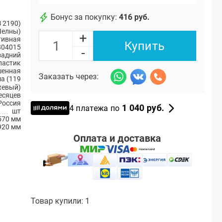
Бонус за покупку:
416 руб.
 2190)
Челны)
+
тивная
Купить
804015
-
задний
ластик
енная
Заказать через:
а (119
жевый)
есяцев
Россия
1 040 руб.
4 платежа по
шт
570 мм
920 мм
Оплата и доставка
Товар купили: 1