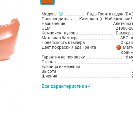
Модель
Лада Гранта седан (ВАЗ
Производитель
Кампласт (г. Набережные 
Назначение
Альтерна
OEM
21900-2
Компонент кузова
Бампер 
Материал бампера
АБС-п
Поверхность бампера
Окраш
Цвет покраски Лада Гранта
Магм
оран
Гарантия на покраску
6 м
Страна
Единица измерения
Высота
Ширина
Все характеристики