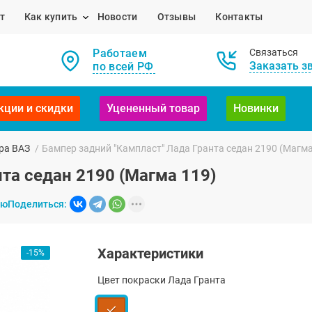
т
Как купить
Новости
Отзывы
Контакты
Работаем
Связаться
Заказать з
по всей РФ
кции и скидки
Уцененный товар
Новинки
ра ВАЗ
/
Бампер задний "Кампласт" Лада Гранта седан 2190 (Магма
та седан 2190 (Магма 119)
ию
Поделиться:
Характеристики
-15%
Цвет покраски Лада Гранта