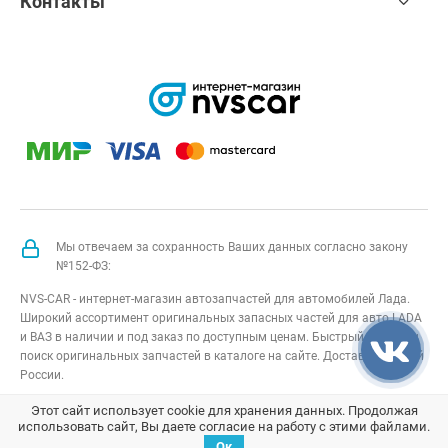
Контакты
Мы отвечаем за сохранность Ваших данных согласно закону
№152-ФЗ:
NVS-CAR - интернет-магазин автозапчастей для автомобилей Лада.
Широкий ассортимент оригинальных запасных частей для авто LADA
и ВАЗ в наличии и под заказ по доступным ценам. Быстрый подбор и
поиск оригинальных запчастей в каталоге на сайте. Доставка по всей
России.
NVS-CAR
© 2014 –
2026
Все права защищены
карта сайта
;
Этот сайт использует cookie для хранения данных. Продолжая
использовать сайт, Вы даете согласие на работу с этими файлами.
Договор оферта
;
Политика конфиденциальности
Ок