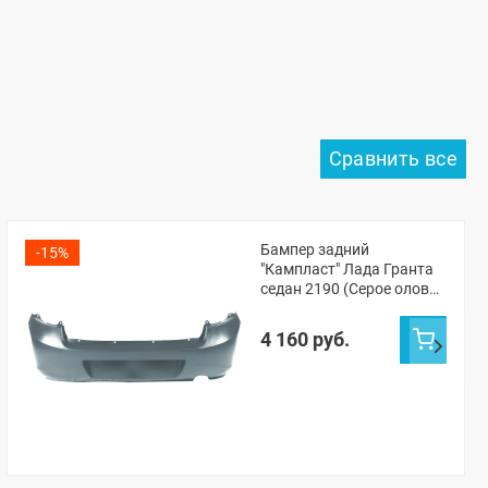
Бампер задний
-15%
"Кампласт" Лада Гранта
седан 2190 (Серое олово
607)
4 160 руб.