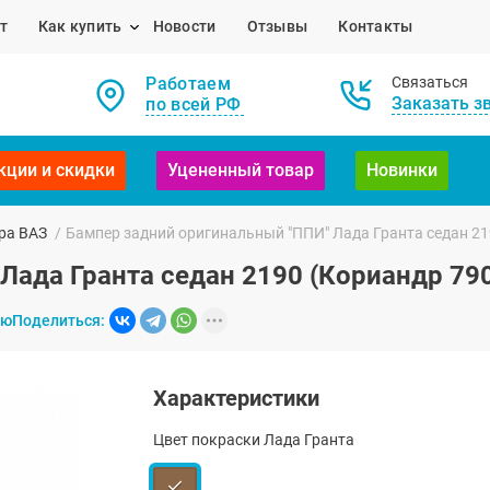
т
Как купить
Новости
Отзывы
Контакты
Работаем
Связаться
Заказать з
по всей РФ
кции и скидки
Уцененный товар
Новинки
ра ВАЗ
/
Бампер задний оригинальный "ППИ" Лада Гранта седан 21
Лада Гранта седан 2190 (Кориандр 79
ию
Поделиться:
Характеристики
Цвет покраски Лада Гранта