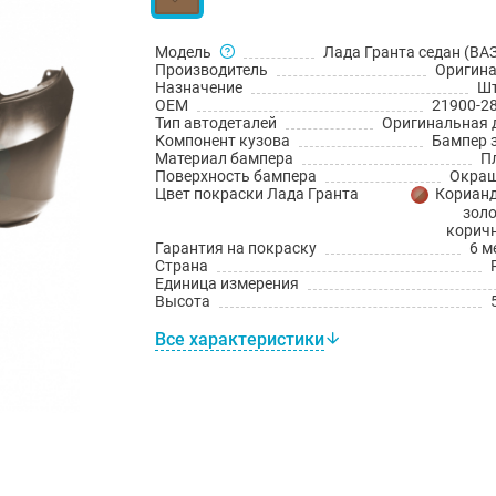
Модель
Лада Гранта седан (ВАЗ
Производитель
Оригин
Назначение
Шт
OEM
21900-2
Тип автодеталей
Оригинальная 
Компонент кузова
Бампер 
Материал бампера
П
Поверхность бампера
Окраш
Цвет покраски Лада Гранта
Корианд
золо
корич
Гарантия на покраску
6 м
Страна
Единица измерения
Высота
Все характеристики