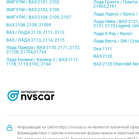
ЖИГУЛИ / ВАЗ 2101, 2102
Лада Гранта / Гранта-
21905,2191
ЖИГУЛИ / ВАЗ 2103, 2106
Лада Ларгус / Кросс /
ЖИГУЛИ / ВАЗ 2104, 2105, 2107
Лада Нива / ВАЗ 2121,
ВАЗ 2108, 2109, 21099
2131, 2123,Legend, Ur
ВАЗ / ЛАДА 2110, 2111, 2112
Лада X-Ray / Кросс
ВАЗ / ЛАДА 2113, 2114, 2115
Лада Веста / SW / Cro
Лада Приора / ВАЗ 2170, 2171, 2172,
Ока 1111
21728, 21704,21724
ВАЗ 2120
Лада Калина / Калина 2 / ВАЗ 1117,
1118, 1119,2192, 2194
ВАЗ 2123 Chevrolet Ni
Информация на сайте https://nvs-car.ru не является публичной оф
Взаимодействуя с сайтом и используя формы заказа и обратной св