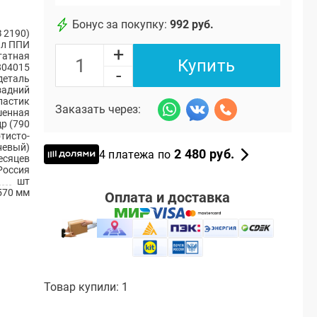
Бонус за покупку:
992 руб.
 2190)
ал ППИ
+
атная
Купить
804015
-
деталь
задний
ластик
Заказать через:
енная
р (790
тисто-
невый)
2 480 руб.
4 платежа по
есяцев
Россия
шт
570 мм
Оплата и доставка
Товар купили: 1