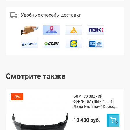
Удобные способы доставки
Смотрите также
Бампер задний
-3%
оригинальный "ППИ"
Лада Калина-2 Кросс,
Гранта ФЛ Кросс
универсал (Пантера
10 480 руб.
672)