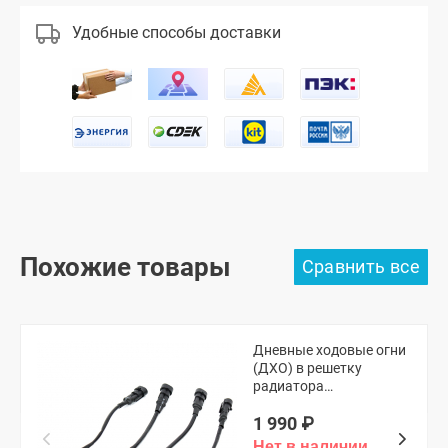
Удобные способы доставки
Похожие товары
Дневные ходовые огни
(ДХО) в решетку
радиатора
(универсальные,
1 990
₽
оранжевые)