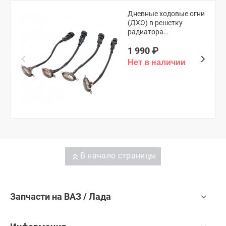
Дневные ходовые огни
(ДХО) в решетку
радиатора
(универсальные,
1 990
₽
оранжевые)
В начало страницы
Запчасти на ВАЗ / Лада