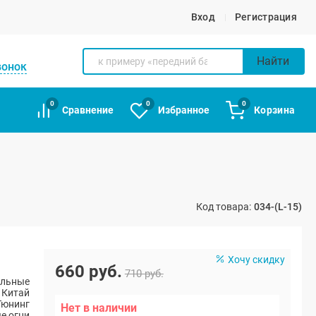
Вход
Регистрация
Найти
вонок
0
0
0
Сравнение
Избранное
Корзина
Код товара:
034-(L-15)
Хочу скидку
660 руб.
710 руб.
альные
Китай
Тюнинг
Нет в наличии
е огни