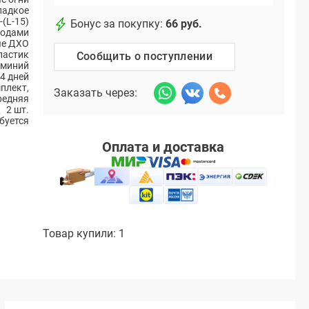
ладкое
-(L-15)
Бонус за покупку:
66 руб.
иодами
ые ДХО
ластик
Сообщить о поступлении
миний
4 дней
плект,
Заказать через:
редняя
2 шт.
буется
Оплата и доставка
Товар купили: 1