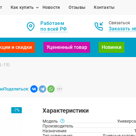
т
Как купить
Новости
Отзывы
Контакты
Работаем
Связаться
Заказать з
по всей РФ
кции и скидки
Уцененный товар
Новинки
L-15)
ию
Поделиться:
Характеристики
-7%
Модель
Универс
Производитель
Назначение
Тип освещения
Дневные ходовы