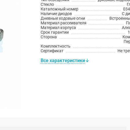
Стекло
Г
Каталожный номер
034
Наличие диодов
С д
Дневные ходовые огни
Встроенн
Материал рассеивателя
П
Материал корпуса
Алю
Срок гарантии
1
Сторона
Ком
Пе
Комплектность
Сертификат
Не тре
Все характеристики