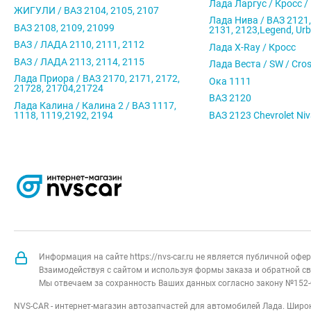
Лада Ларгус / Кросс /
ЖИГУЛИ / ВАЗ 2104, 2105, 2107
Лада Нива / ВАЗ 2121,
ВАЗ 2108, 2109, 21099
2131, 2123,Legend, Ur
ВАЗ / ЛАДА 2110, 2111, 2112
Лада X-Ray / Кросс
ВАЗ / ЛАДА 2113, 2114, 2115
Лада Веста / SW / Cro
Лада Приора / ВАЗ 2170, 2171, 2172,
Ока 1111
21728, 21704,21724
ВАЗ 2120
Лада Калина / Калина 2 / ВАЗ 1117,
1118, 1119,2192, 2194
ВАЗ 2123 Chevrolet Ni
Информация на сайте https://nvs-car.ru не является публичной оф
Взаимодействуя с сайтом и используя формы заказа и обратной св
Мы отвечаем за сохранность Ваших данных согласно закону №152-
NVS-CAR - интернет-магазин автозапчастей для автомобилей Лада. Широк