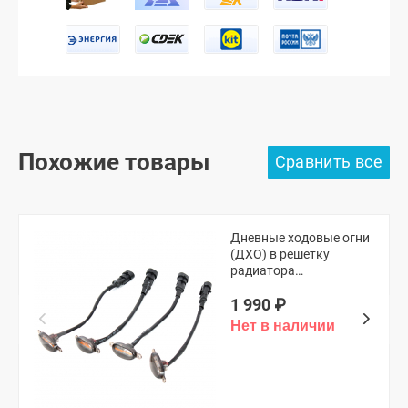
Похожие товары
Дневные ходовые огни
(ДХО) в решетку
радиатора
(универсальные,
1 990
₽
оранжевые)