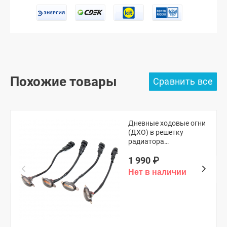
Похожие товары
Дневные ходовые огни
(ДХО) в решетку
радиатора
(универсальные,
1 990
₽
оранжевые)