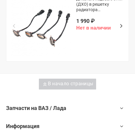
(ДХО) в решетку
радиатора
(универсальные,
1 990
₽
оранжевые)
В начало страницы
Запчасти на ВАЗ / Лада
Информация