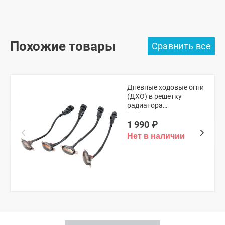
Похожие товары
Дневные ходовые огни
(ДХО) в решетку
радиатора
(универсальные,
1 990
₽
оранжевые)