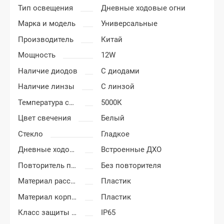
Тип освещения
Дневные ходовые огни
Марка и модель
Универсальные
Производитель
Китай
Мощность
12W
Наличие диодов
С диодами
Наличие линзы
С линзой
Температура света
5000К
Цвет свечения
Белый
Стекло
Гладкое
Дневные ходовые огни
Встроенные ДХО
Повторитель поворота
Без повторителя
Материал рассеивателя
Пластик
Материал корпуса
Пластик
Класс защиты от пыли и влаги
IP65