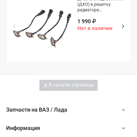
(ДХО) в решетку
радиатора
(универсальные,
1 990
₽
оранжевые)
В начало страницы
Запчасти на ВАЗ / Лада
Информация