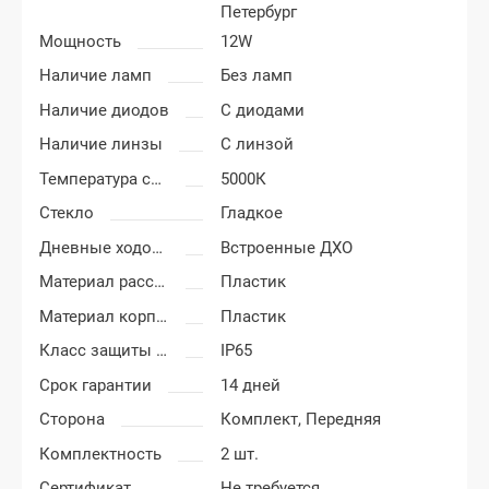
Петербург
Мощность
12W
Наличие ламп
Без ламп
Наличие диодов
С диодами
Наличие линзы
С линзой
Температура света
5000К
Стекло
Гладкое
Дневные ходовые огни
Встроенные ДХО
Материал рассеивателя
Пластик
Материал корпуса
Пластик
Класс защиты от пыли и влаги
IP65
Срок гарантии
14 дней
Сторона
Комплект,
Передняя
Комплектность
2 шт.
Сертификат
Не требуется