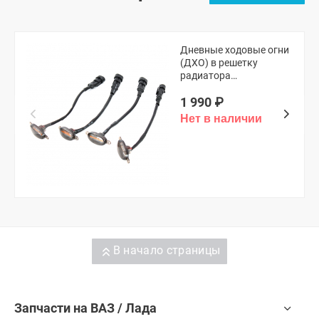
Дневные ходовые огни
(ДХО) в решетку
радиатора
(универсальные,
1 990
₽
оранжевые)
В начало страницы
Запчасти на ВАЗ / Лада