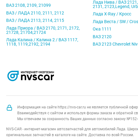
Лада Нива / ВАЗ 2121,
ВАЗ 2108, 2109, 21099
2131, 2123,Legend, Ur
ВАЗ / ЛАДА 2110, 2111, 2112
Лада X-Ray / Кросс
ВАЗ / ЛАДА 2113, 2114, 2115
Лада Веста / SW / Cro
Лада Приора / ВАЗ 2170, 2171, 2172,
Ока 1111
21728, 21704,21724
ВАЗ 2120
Лада Калина / Калина 2 / ВАЗ 1117,
1118, 1119,2192, 2194
ВАЗ 2123 Chevrolet Ni
Информация на сайте https://nvs-car.ru не является публичной оф
Взаимодействуя с сайтом и используя формы заказа и обратной св
Мы отвечаем за сохранность Ваших данных согласно закону №152-
NVS-CAR - интернет-магазин автозапчастей для автомобилей Лада. Широк
оригинальных запчастей в каталоге на сайте. Доставка по всей России.