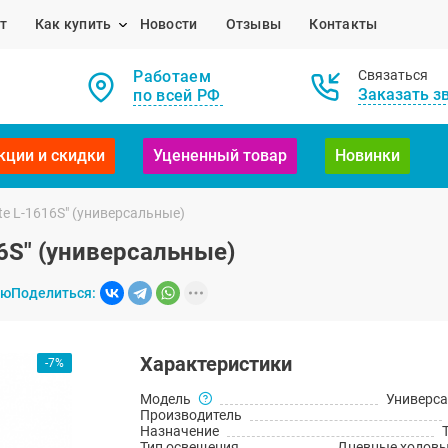
т
Как купить
Новости
Отзывы
Контакты
Работаем
Связаться
Заказать з
по всей РФ
кции и скидки
Уцененный товар
Новинки
te L-1616S" (универсальные)
6S" (универсальные)
ию
Поделиться:
Характеристики
-7%
Модель
Универс
Производитель
Назначение
Тип освещения
Дневные ходовы