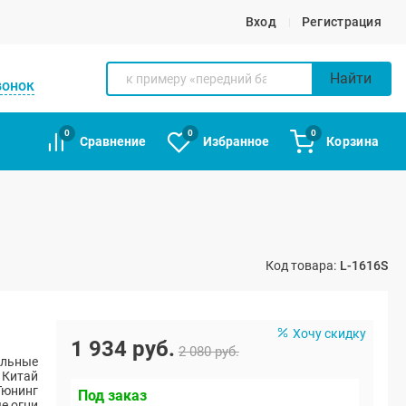
Вход
Регистрация
Найти
вонок
0
0
0
Сравнение
Избранное
Корзина
Код товара:
L-1616S
Хочу скидку
1 934 руб.
2 080 руб.
альные
Китай
Тюнинг
Под заказ
е огни