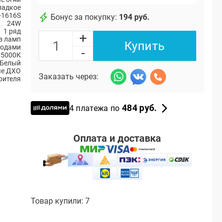
ладкое
-1616S
Бонус за покупку:
194 руб.
24W
1 ряд
+
з ламп
Купить
иодами
-
5000К
Белый
ые ДХО
Заказать через:
рителя
484 руб.
4 платежа по
Оплата и доставка
Товар купили: 7