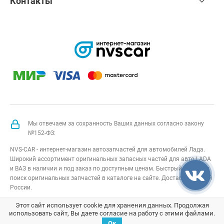
Контакты
Мы отвечаем за сохранность Ваших данных согласно закону
№152-ФЗ:
NVS-CAR - интернет-магазин автозапчастей для автомобилей Лада.
Широкий ассортимент оригинальных запасных частей для авто LADA
и ВАЗ в наличии и под заказ по доступным ценам. Быстрый подбор и
поиск оригинальных запчастей в каталоге на сайте. Доставка по всей
России.
NVS-CAR
© 2014 –
2026
Все права защищены
карта сайта
;
Этот сайт использует cookie для хранения данных. Продолжая
использовать сайт, Вы даете согласие на работу с этими файлами.
Договор оферта
;
Политика конфиденциальности
Ок