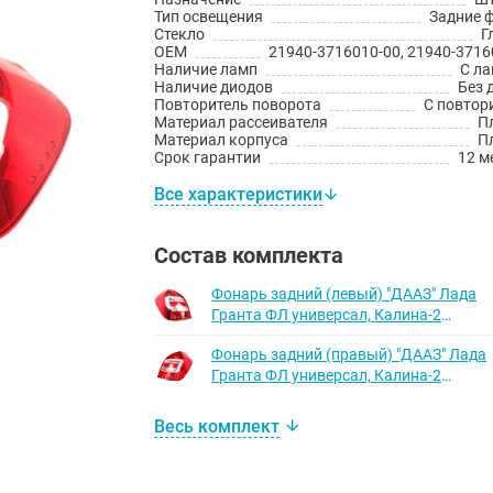
Тип освещения
Задние 
Стекло
Г
OEM
21940-3716010-00, 21940-3716
Наличие ламп
С л
Наличие диодов
Без 
Повторитель поворота
С повтор
Материал рассеивателя
П
Материал корпуса
П
Срок гарантии
12 м
Все характеристики
Состав комплекта
Фонарь задний (левый) "ДААЗ" Лада
Гранта ФЛ универсал, Калина-2
универсал
Фонарь задний (правый) "ДААЗ" Лада
Гранта ФЛ универсал, Калина-2
универсал
Весь комплект