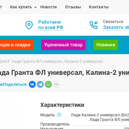
т
Как купить
Новости
Отзывы
Контакты
Работаем
Связаться
Заказать з
по всей РФ
кции и скидки
Уцененный товар
Новинки
ДААЗ" Лада Гранта ФЛ универсал, Калина-2 универсал
ада Гранта ФЛ универсал, Калина-2 ун
ию
Поделиться:
Характеристики
Модель
Лада Калина-2 универсал (ВАЗ
Лада Гранта ФЛ уни
Производитель
Назначение
Шт