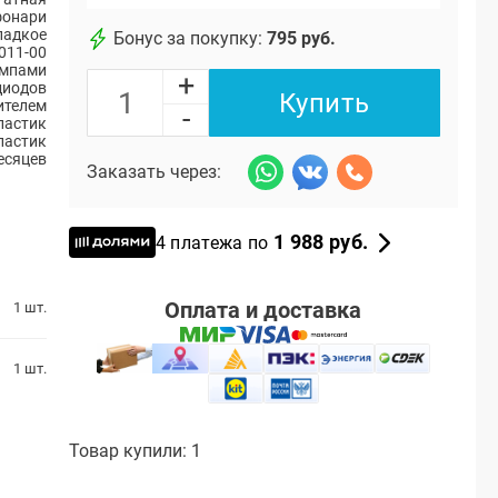
фонари
ладкое
Бонус за покупку:
795 руб.
011-00
ампами
+
диодов
Купить
ителем
-
ластик
ластик
есяцев
Заказать через:
1 988 руб.
4 платежа по
Оплата и доставка
1 шт.
1 шт.
Товар купили: 1