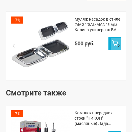
Муляж насадок в стиле
-7%
"AMG" "SAL-MAN" Лада
Калина универсал ВАЗ
1117 (взамен
катафотов) УЦЕНКА
500 руб.
Смотрите также
Комплект передних
-7%
стоек "НИКОН"
(масляные) Лада
Приора 1-2