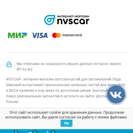
Мы отвечаем за сохранность Ваших данных согласно закону
№152-ФЗ:
NVS-CAR - интернет-магазин автозапчастей для автомобилей Лада.
Широкий ассортимент оригинальных запасных частей для авто LADA
и ВАЗ в наличии и под заказ по доступным ценам. Быстрый подбор и
поиск оригинальных запчастей в каталоге на сайте. Доставка по всей
России.
NVS-CAR
© 2014 –
2026
Все права защищены
карта сайта
;
Этот сайт использует cookie для хранения данных. Продолжая
использовать сайт, Вы даете согласие на работу с этими файлами.
Договор оферта
;
Политика конфиденциальности
Ок
0
0
0