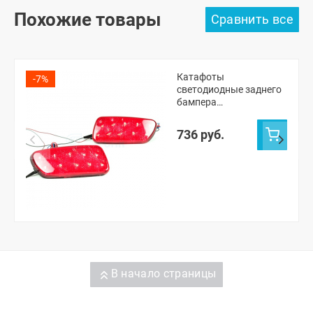
Похожие товары
Катафоты
-7%
светодиодные заднего
бампера
(однорежимные) Лада
Приора универсал,
736 руб.
Калина-1
В начало страницы