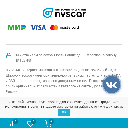
Мы отвечаем за сохранность Ваших данных согласно закону
№152-ФЗ:
NVS-CAR - интернет-магазин автозапчастей для автомобилей Лада.
Широкий ассортимент оригинальных запасных частей для авто LADA
и ВАЗ в наличии и под заказ по доступным ценам. Быстрый подбор и
поиск оригинальных запчастей в каталоге на сайте. Доставка по всей
России.
NVS-CAR
© 2014 –
2026
Все права защищены
карта сайта
;
Этот сайт использует cookie для хранения данных. Продолжая
использовать сайт, Вы даете согласие на работу с этими файлами.
Договор оферта
;
Политика конфиденциальности
Ок
0
0
0