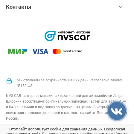
Контакты
Мы отвечаем за сохранность Ваших данных согласно закону
№152-ФЗ:
NVS-CAR - интернет-магазин автозапчастей для автомобилей Лада.
Широкий ассортимент оригинальных запасных частей для авто LADA
и ВАЗ в наличии и под заказ по доступным ценам. Быстрый подбор и
поиск оригинальных запчастей в каталоге на сайте. Доставка по всей
России.
NVS-CAR
© 2014 –
2026
Все права защищены
карта сайта
;
Этот сайт использует cookie для хранения данных. Продолжая
использовать сайт, Вы даете согласие на работу с этими файлами.