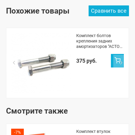
Похожие товары
Комплект болтов
крепления задних
амортизаторов "АСТОН"
2108-15, Лада Приора,
Калина 1-2, Гранта (2
375 руб.
шт.)
Смотрите также
Комплект втулок
-7%