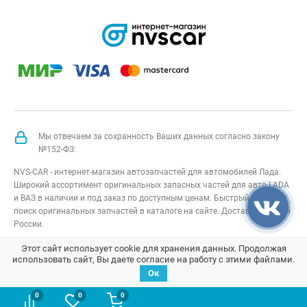
Мы отвечаем за сохранность Ваших данных согласно закону
№152-ФЗ:
NVS-CAR - интернет-магазин автозапчастей для автомобилей Лада.
Широкий ассортимент оригинальных запасных частей для авто LADA
и ВАЗ в наличии и под заказ по доступным ценам. Быстрый подбор и
поиск оригинальных запчастей в каталоге на сайте. Доставка по всей
России.
NVS-CAR
© 2014 –
2026
Все права защищены
карта сайта
;
Этот сайт использует cookie для хранения данных. Продолжая
использовать сайт, Вы даете согласие на работу с этими файлами.
Договор оферта
;
Политика конфиденциальности
Ок
0
0
0