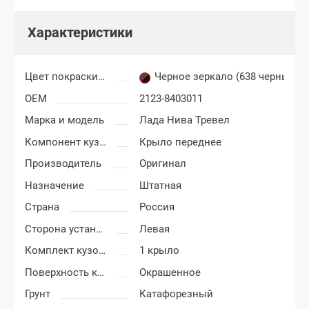
Характеристики
Цвет покраски Лада Нива Тревел (Travel)
Черное зеркало (638 черный м
OEM
2123-8403011
Марка и модель
Лада Нива Тревел
Компонент кузова
Крыло переднее
Производитель
Оригинал
Назначение
Штатная
Страна
Россия
Сторона установки
Левая
Комплект кузовных деталей
1 крыло
Поверхность крыла
Окрашенное
Грунт
Катафорезный