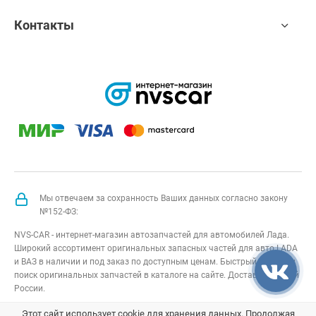
Контакты
Мы отвечаем за сохранность Ваших данных согласно закону
№152-ФЗ:
NVS-CAR - интернет-магазин автозапчастей для автомобилей Лада.
Широкий ассортимент оригинальных запасных частей для авто LADA
и ВАЗ в наличии и под заказ по доступным ценам. Быстрый подбор и
поиск оригинальных запчастей в каталоге на сайте. Доставка по всей
России.
NVS-CAR
© 2014 –
2026
Все права защищены
карта сайта
;
Этот сайт использует cookie для хранения данных. Продолжая