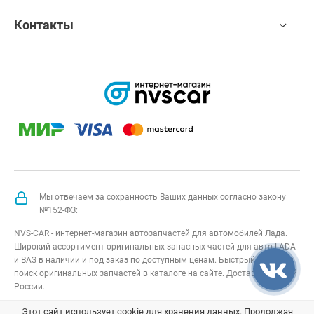
Контакты
Мы отвечаем за сохранность Ваших данных согласно закону
№152-ФЗ:
NVS-CAR - интернет-магазин автозапчастей для автомобилей Лада.
Широкий ассортимент оригинальных запасных частей для авто LADA
и ВАЗ в наличии и под заказ по доступным ценам. Быстрый подбор и
поиск оригинальных запчастей в каталоге на сайте. Доставка по всей
России.
NVS-CAR
© 2014 –
2026
Все права защищены
карта сайта
;
Этот сайт использует cookie для хранения данных. Продолжая