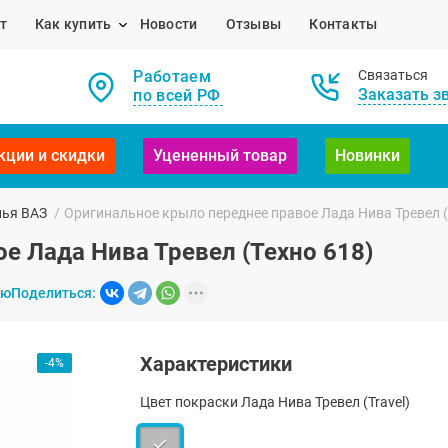
т
Как купить
Новости
Отзывы
Контакты
Работаем
Связаться
Заказать з
по всей РФ
кции и скидки
Уцененный товар
Новинки
лья ВАЗ
/
Оригинальное крыло переднее правое Лада Нива Тревел (
е Лада Нива Тревел (Техно 618)
ию
Поделиться:
Характеристики
-4%
Цвет покраски Лада Нива Тревел (Travel)