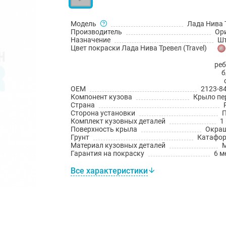
Модель
Лада Нива 
Производитель
Ор
Назначение
Шт
Цвет покраски Лада Нива Тревел (Travel)
сереб
б
OEM
2123-8
Компонент кузова
Крыло пе
Страна
Сторона установки
Комплект кузовных деталей
1
Поверхность крыла
Окра
Грунт
Катафо
Материал кузовных деталей
Гарантия на покраску
6 м
Все характеристики