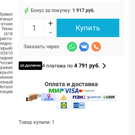
Бонус за покупку:
1 917 руб.
Тревел
игинал
+
атная
Купить
Техно
-
(618
ристо-
ледно-
Заказать через:
серый)
403010
реднее
Россия
4 791 руб.
4 платежа по
Правая
 крыло
шенное
резный
Оплата и доставка
Металл
есяцев
Товар купили: 1