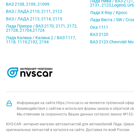
Лада Нива / ВАЗ 2121,
ВАЗ 2108, 2109, 21099
2131, 2123,Legend, Ur
ВАЗ / ЛАДА 2110, 2111, 2112
Лада X-Ray / Кросс
ВАЗ / ЛАДА 2113, 2114, 2115
Лада Веста / SW / Cro
Лада Приора / ВАЗ 2170, 2171, 2172,
Ока 1111
21728, 21704,21724
ВАЗ 2120
Лада Калина / Калина 2 / ВАЗ 1117,
1118, 1119,2192, 2194
ВАЗ 2123 Chevrolet Ni
Информация на сайте https://nvs-car.ru не является публичной оф
Взаимодействуя с сайтом и используя формы заказа и обратной св
Мы отвечаем за сохранность Ваших данных согласно закону №152-
NVS-CAR - интернет-магазин автозапчастей для автомобилей Лада. Широк
оригинальных запчастей в каталоге на сайте. Доставка по всей России.