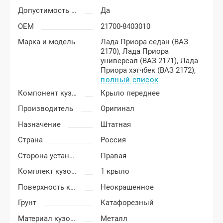
Допустимость мелких царапин
Да
OEM
21700-8403010
Марка и модель
Лада Приора седан (ВАЗ
2170),
Лада Приора
универсал (ВАЗ 2171),
Лада
Приора хэтчбек (ВАЗ 2172),
полный список
Компонент кузова
Крыло переднее
Производитель
Оригинал
Назначение
Штатная
Страна
Россия
Сторона установки
Правая
Комплект кузовных деталей
1 крыло
Поверхность крыла
Неокрашенное
Грунт
Катафорезный
Материал кузовных деталей
Металл