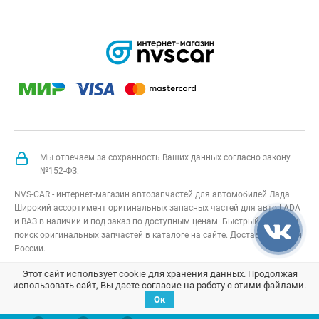
Мы отвечаем за сохранность Ваших данных согласно закону
№152-ФЗ:
NVS-CAR - интернет-магазин автозапчастей для автомобилей Лада.
Широкий ассортимент оригинальных запасных частей для авто LADA
и ВАЗ в наличии и под заказ по доступным ценам. Быстрый подбор и
поиск оригинальных запчастей в каталоге на сайте. Доставка по всей
России.
NVS-CAR
© 2014 –
2026
Все права защищены
карта сайта
;
Этот сайт использует cookie для хранения данных. Продолжая
использовать сайт, Вы даете согласие на работу с этими файлами.
Договор оферта
;
Политика конфиденциальности
Ок