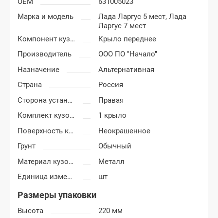
OEM
631005023
Марка и модель
Лада Ларгус 5 мест,
Лада
Ларгус 7 мест
Компонент кузова
Крыло переднее
Производитель
ООО ПО "Начало"
Назначение
Альтернативная
Страна
Россия
Сторона установки
Правая
Комплект кузовных деталей
1 крыло
Поверхность крыла
Неокрашенное
Грунт
Обычный
Материал кузовных деталей
Металл
Единица измерения
шт
Размеры упаковки
Высота
220 мм