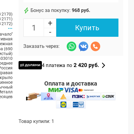
Бонус за покупку:
968 руб.
 2170)
 2171)
+
 2172)
Купить
-
ачало"
тивная
ежная
Заказать через:
а (690
истый)
403010
реднее
2 420 руб.
4 платежа по
Россия
Правая
 крыло
Оплата и доставка
шенное
ычный
Металл
есяцев
Товар купили: 1