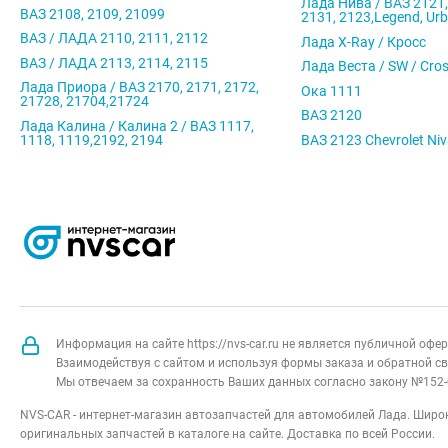
Лада Нива / ВАЗ 2121,
ВАЗ 2108, 2109, 21099
2131, 2123,Legend, Ur
ВАЗ / ЛАДА 2110, 2111, 2112
Лада X-Ray / Кросс
ВАЗ / ЛАДА 2113, 2114, 2115
Лада Веста / SW / Cro
Лада Приора / ВАЗ 2170, 2171, 2172,
Ока 1111
21728, 21704,21724
ВАЗ 2120
Лада Калина / Калина 2 / ВАЗ 1117,
1118, 1119,2192, 2194
ВАЗ 2123 Chevrolet Ni
Информация на сайте https://nvs-car.ru не является публичной оф
Взаимодействуя с сайтом и используя формы заказа и обратной св
Мы отвечаем за сохранность Ваших данных согласно закону №152-
NVS-CAR - интернет-магазин автозапчастей для автомобилей Лада. Широк
оригинальных запчастей в каталоге на сайте. Доставка по всей России.