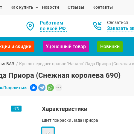
т
Как купить
Новости
Отзывы
Контакты
Работаем
Связаться
Заказать з
по всей РФ
кции и скидки
Уцененный товар
Новинки
лья ВАЗ
/
Крыло переднее правое "Начало" Лада Приора (Снежная 
да Приора (Снежная королева 690)
ию
Поделиться:
Характеристики
-9%
Цвет покраски Лада Приора