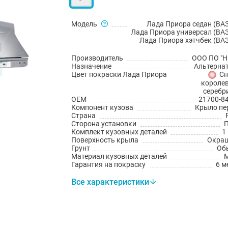
Модель
Лада Приора седан (ВАЗ
Лада Приора универсал (ВАЗ
Лада Приора хэтчбек (ВАЗ
Производитель
ООО ПО "Н
Назначение
Альтерна
Цвет покраски Лада Приора
Сн
королев
серебр
OEM
21700-8
Компонент кузова
Крыло пе
Страна
Сторона установки
Комплект кузовных деталей
1
Поверхность крыла
Окра
Грунт
Об
Материал кузовных деталей
Гарантия на покраску
6 м
Все характеристики