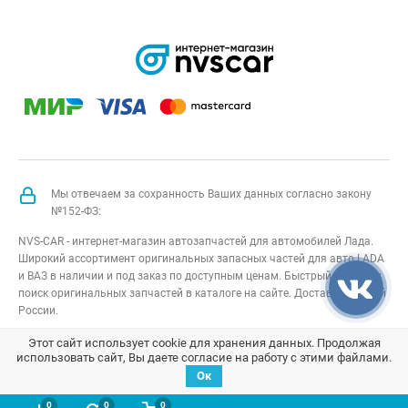
Мы отвечаем за сохранность Ваших данных согласно закону
№152-ФЗ:
NVS-CAR - интернет-магазин автозапчастей для автомобилей Лада.
Широкий ассортимент оригинальных запасных частей для авто LADA
и ВАЗ в наличии и под заказ по доступным ценам. Быстрый подбор и
поиск оригинальных запчастей в каталоге на сайте. Доставка по всей
России.
NVS-CAR
© 2014 –
2026
Все права защищены
карта сайта
;
Этот сайт использует cookie для хранения данных. Продолжая
использовать сайт, Вы даете согласие на работу с этими файлами.
Договор оферта
;
Политика конфиденциальности
Ок
0
0
0