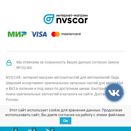
Мы отвечаем за сохранность Ваших данных согласно закону
№152-ФЗ:
NVS-CAR - интернет-магазин автозапчастей для автомобилей Лада.
Широкий ассортимент оригинальных запасных частей для авто LADA
и ВАЗ в наличии и под заказ по доступным ценам. Быстрый подбор и
поиск оригинальных запчастей в каталоге на сайте. Доставка по всей
России.
NVS-CAR
© 2014 –
2026
Все права защищены
карта сайта
;
Этот сайт использует cookie для хранения данных. Продолжая
использовать сайт, Вы даете согласие на работу с этими файлами.
Договор оферта
;
Политика конфиденциальности
Ок
0
0
0