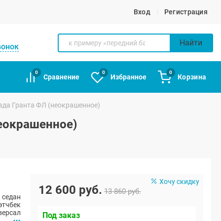
Вход
Регистрация
Найти
вонок
0
0
0
Сравнение
Избранное
Корзина
ада Гранта ФЛ (неокрашенное)
неокрашенное)
Хочу скидку
12 600 руб.
13 860 руб.
 седан
этчбек
версал
Под заказ