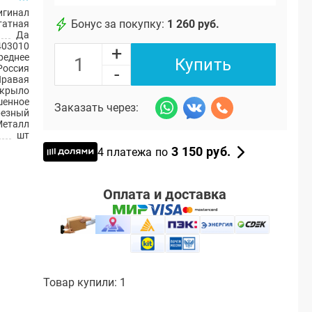
игинал
Бонус за покупку:
1 260 руб.
атная
Да
403010
+
реднее
Купить
Россия
-
Правая
 крыло
шенное
Заказать через:
резный
Металл
шт
3 150 руб.
4 платежа по
Оплата и доставка
Товар купили: 1