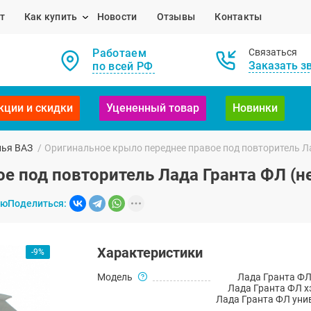
т
Как купить
Новости
Отзывы
Контакты
Работаем
Связаться
Заказать з
по всей РФ
кции и скидки
Уцененный товар
Новинки
лья ВАЗ
/
Оригинальное крыло переднее правое под повторитель Л
е под повторитель Лада Гранта ФЛ (
ию
Поделиться:
Характеристики
-9%
Модель
Лада Гранта ФЛ
Лада Гранта ФЛ х
Лада Гранта ФЛ уни