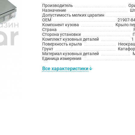
Производитель
Ор
Назначение
Шт
Допустимость мелких царапин
OEM
21907-8
Компонент кузова
Крыло пе
Страна
Сторона установки
Комплект кузовных деталей
1
Поверхность крыла
Неокра
Грунт
Катафо
Материал кузовных деталей
Единица измерения
Все характеристики