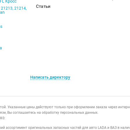
 FL Кросс
Статьи
 21213, 21214,
ban
ss
va
Написать директору
ертой. Указанные цены действуют только при оформлении заказа через интер
язи, Вы соглашаетесь на обработку персональных данных.
ФЗ:
ий ассортимент оригинальных запасных частей для авто LADA и ВАЗ в налич