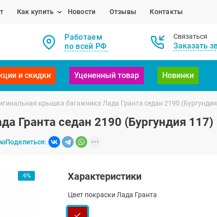
т
Как купить
Новости
Отзывы
Контакты
Работаем
Связаться
Заказать з
по всей РФ
кции и скидки
Уцененный товар
Новинки
игинальная крышка багажника Лада Гранта седан 2190 (Бургундия
а Гранта седан 2190 (Бургундия 117)
ию
Поделиться:
Характеристики
-9%
Цвет покраски Лада Гранта