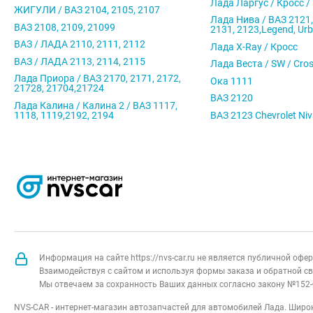
Лада Ларгус / Кросс /
ЖИГУЛИ / ВАЗ 2104, 2105, 2107
Лада Нива / ВАЗ 2121,
ВАЗ 2108, 2109, 21099
2131, 2123,Legend, Ur
ВАЗ / ЛАДА 2110, 2111, 2112
Лада X-Ray / Кросс
ВАЗ / ЛАДА 2113, 2114, 2115
Лада Веста / SW / Cro
Лада Приора / ВАЗ 2170, 2171, 2172,
Ока 1111
21728, 21704,21724
ВАЗ 2120
Лада Калина / Калина 2 / ВАЗ 1117,
1118, 1119,2192, 2194
ВАЗ 2123 Chevrolet Ni
Информация на сайте https://nvs-car.ru не является публичной оф
Взаимодействуя с сайтом и используя формы заказа и обратной св
Мы отвечаем за сохранность Ваших данных согласно закону №152-
NVS-CAR - интернет-магазин автозапчастей для автомобилей Лада. Широк