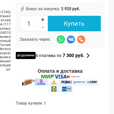
Бонус за покупку:
2 920 руб.
 2190)
игинал
+
атная
Купить
я (117
-
аллик)
604010
ажника
Заказать через:
резный
Россия
Металл
рышка)
7 300 руб.
4 платежа по
ажника
енная
есяцев
шт
Оплата и доставка
Товар купили: 1