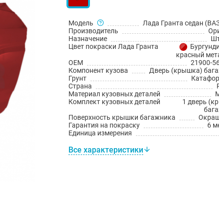
Модель
Лада Гранта седан (ВАЗ
Производитель
Ор
Назначение
Шт
Цвет покраски Лада Гранта
Бургунди
красный мет
OEM
21900-5
Компонент кузова
Дверь (крышка) баг
Грунт
Катафо
Страна
Материал кузовных деталей
Комплект кузовных деталей
1 дверь (к
баг
Поверхность крышки багажника
Окраш
Гарантия на покраску
6 м
Единица измерения
Все характеристики