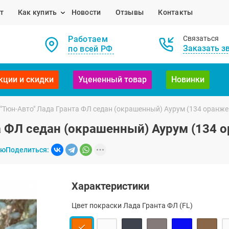
т
Как купить
Новости
Отзывы
Контакты
Работаем
Связаться
Заказать з
по всей РФ
кции и скидки
Уцененный товар
Новинки
 "Тюн-Авто" Лада Гранта ФЛ седан (окрашенный) Аурум (134 оранж
а ФЛ седан (окрашенный) Аурум (134
ию
Поделиться:
Характеристики
Цвет покраски Лада Гранта ФЛ (FL)