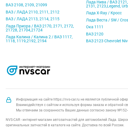
Лада Нива / ВАЗ 2121,
ВАЗ 2108, 2109, 21099
2131, 2123,Legend, Ur
ВАЗ / ЛАДА 2110, 2111, 2112
Лада X-Ray / Кросс
ВАЗ / ЛАДА 2113, 2114, 2115
Лада Веста / SW / Cro
Лада Приора / ВАЗ 2170, 2171, 2172,
Ока 1111
21728, 21704,21724
ВАЗ 2120
Лада Калина / Калина 2 / ВАЗ 1117,
1118, 1119,2192, 2194
ВАЗ 2123 Chevrolet Ni
Информация на сайте https://nvs-car.ru не является публичной оф
Взаимодействуя с сайтом и используя формы заказа и обратной св
Мы отвечаем за сохранность Ваших данных согласно закону №152-
NVS-CAR - интернет-магазин автозапчастей для автомобилей Лада. Широк
оригинальных запчастей в каталоге на сайте. Доставка по всей России.