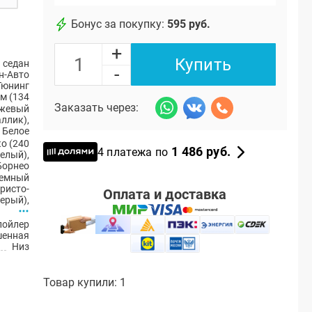
Бонус за покупку:
595 руб.
+
Купить
 седан
-
н-Авто
Тюнинг
м (134
Заказать через:
жевый
аллик)
,
Белое
о (240
1 486 руб.
4 платежа по
елый)
,
Борнео
темный
ристо-
Оплата и доставка
серый)
,
пойлер
шенная
Низ
Товар купили: 1