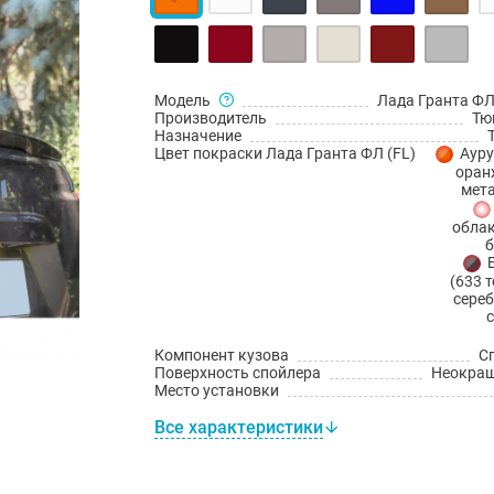
Модель
Лада Гранта ФЛ
Производитель
Тю
Назначение
Цвет покраски Лада Гранта ФЛ (FL)
Ауру
оран
мет
облак
б
(633 
сереб
Компонент кузова
С
Поверхность спойлера
Неокра
Место установки
Все характеристики