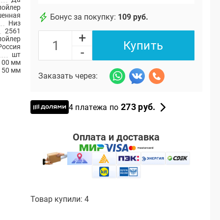
пойлер
шенная
Бонус за покупку:
109 руб.
Низ
2561
+
пойлер
Купить
Россия
-
шт
100 мм
150 мм
Заказать через:
273 руб.
4 платежа по
Оплата и доставка
Товар купили: 4