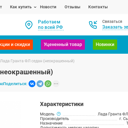
т
Как купить
Новости
Отзывы
Контакты
Работаем
Связаться
Заказать з
по всей РФ
кции и скидки
Уцененный товар
Новинки
 Лада Гранта ФЛ седан (неокрашенный)
 (неокрашенный)
ию
Поделиться:
Характеристики
Модель
Лада Гранта ФЛ
Производитель
г. С
Назначение
Допустимость мелких царапин