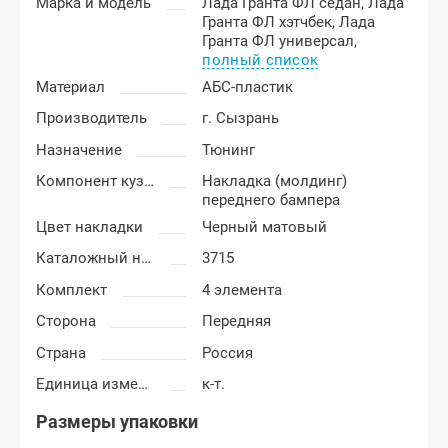
Марка и модель
Лада Гранта ФЛ седан,
Лада
Гранта ФЛ хэтчбек,
Лада
Гранта ФЛ универсал,
полный список
Материал
АБС-пластик
Производитель
г. Сызрань
Назначение
Тюнинг
Компонент кузова
Накладка (молдинг)
переднего бампера
Цвет накладки
Черный матовый
Каталожный номер
3715
Комплект
4 элемента
Сторона
Передняя
Страна
Россия
Единица измерения
к-т.
Размеры упаковки