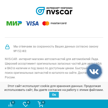
Мы отвечаем за сохранность Ваших данных согласно закону
№152-ФЗ:
NVS-CAR - интернет-магазин автозапчастей для автомобилей Лада.
Широкий ассортимент оригинальных запасных частей для авто LADA
и ВАЗ в наличии и под заказ по доступным ценам. Быстрый подбор и
поиск оригинальных запчастей в каталоге на сайте. Доставка по всей
России.
NVS-CAR
© 2014 –
2026
Все права защищены
карта сайта
;
Этот сайт использует cookie для хранения данных. Продолжая
использовать сайт, Вы даете согласие на работу с этими файлами.
Договор оферта
;
Политика конфиденциальности
Ок
0
0
0