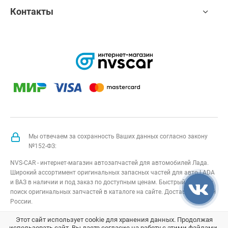
Контакты
Мы отвечаем за сохранность Ваших данных согласно закону
№152-ФЗ:
NVS-CAR - интернет-магазин автозапчастей для автомобилей Лада.
Широкий ассортимент оригинальных запасных частей для авто LADA
и ВАЗ в наличии и под заказ по доступным ценам. Быстрый подбор и
поиск оригинальных запчастей в каталоге на сайте. Доставка по всей
России.
NVS-CAR
© 2014 –
2026
Все права защищены
карта сайта
;
Этот сайт использует cookie для хранения данных. Продолжая
использовать сайт, Вы даете согласие на работу с этими файлами.