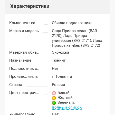
Характеристики
Компонент салона
Обивка подлокотника
Марка и модель
Лада Приора седан (ВАЗ
2170),
Лада Приора
универсал (ВАЗ 2171),
Лада
Приора хэтчбек (ВАЗ 2172)
Материал обивки подлокотника
Эко-кожа
Назначение
Тюнинг
Подлокотник с бардачком
Нет
Производитель
г. Тольятти
Страна
Россия
Цвет прострочки
Белый
,
Желтый
,
Зеленый
,
полный список
Универсальность подлокотника
Нет