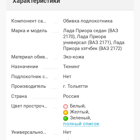
Характеристики
Компонент салона
Обивка подлокотника
Марка и модель
Лада Приора седан (ВАЗ
2170),
Лада Приора
универсал (ВАЗ 2171),
Лада
Приора хэтчбек (ВАЗ 2172)
Материал обивки подлокотника
Эко-кожа
Назначение
Тюнинг
Подлокотник с бардачком
Нет
Производитель
г. Тольятти
Страна
Россия
Цвет прострочки
Белый
,
Желтый
,
Зеленый
,
полный список
Универсальность подлокотника
Нет