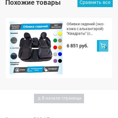
Похожие товары
Обивки сидений (эко-
кожа с алькантарой)
"Квадраты" (с
одинарной строчкой)
Лада Нива 4х4 3д (ВАЗ
6 851 руб.
21214) (с 2020 г.)
В начало страницы