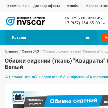
О компании
Договор оферта
Кэшбэк
Вопрос-Отве
Пн—Пт 09:00–18:00 мск
+7 (937) 234-65-00
Каталог
А
Главная
/
Салон ВАЗ
/
Обивки сидений (ткань) "Квадраты" (с 
Обивки сидений (ткань) "Квадраты" 
Белый
Оставить отзыв
Вопрос-ответ
В избранное
К сравнен