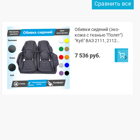
Обивки сидений (эко-
кожа с тканью "Полет")
"Куб" ВАЗ 2111, 2112
(овальные малые
подголовники)
7 536 руб.