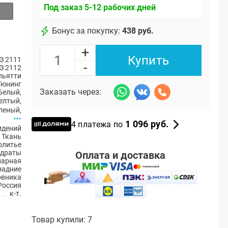
Под заказ 5-12 рабочих дней
Бонус за покупку:
438 руб.
+
Купить
З 2111
-
З 2112
ольятти
Тюнинг
Заказать через:
Белый
,
елтый
,
леный
,
1 096 руб.
4 платежа по
идений
 Ткань
олитье
драты
Оплата и доставка
нарная
 задние
ловника
Россия
к-т.
Товар купили: 7