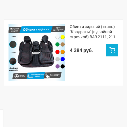
Обивки сидений (ткань)
"Квадраты" (с двойной
строчкой) ВАЗ 2111, 2112
(овальные малые
подголовники)
4 384 руб.