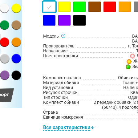
Модель
ВА
ВА
Производитель
г. Т
Назначение
Цвет прострочки
Ж
Зе
Компонент салона
Обивки с
Материал обивки
Ткань +
Вид установки
На пен
Рисунок строчки
Ква
Тип строчки
Оди
Комплект обивки
2 передних обивки, 2
(60/40), 4 подго
Страна
Единица измерения
Все характеристики